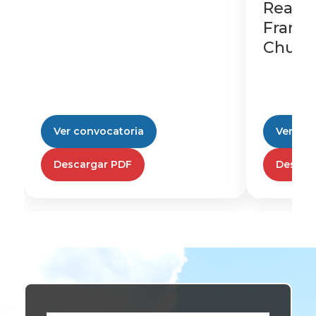
Real y
Franci
Chuqu
Ver convocatoria
Ver con
Descargar PDF
Descar