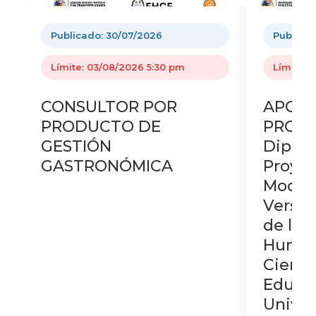
Publicado: 30/07/2026
Publicad
Límite: 03/08/2026 5:30 pm
Límite: 
CONSULTOR POR
APOYO
PRODUCTO DE
PROG
GESTIÓN
Diplo
GASTRONÓMICA
Proyec
Modali
Versió
de la 
Human
Cienci
Educac
Univer