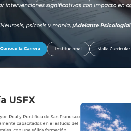
ar intervenciones significativas con impacto en co
"Neurosis, psicosis y manía,
¡Adelante Psicología!
Conoce la Carrera
Institucional
Malla Curricular
ía USFX
yor, Real y Pontificia de San Francisco
amente capacitados en el estudio del
ales, con una sólida formación