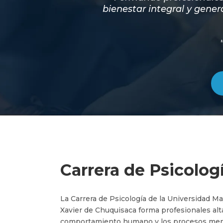
bienestar integral y gener
Carrera de Psicolog
La Carrera de Psicología de la Universidad Ma
Xavier de Chuquisaca forma profesionales alt
comportamiento humano y los procesos ment