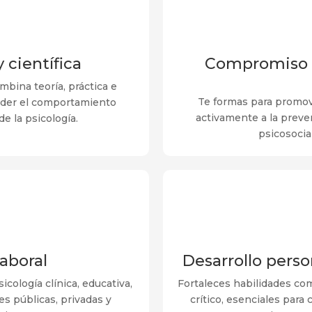
 científica
Compromiso c
bina teoría, práctica e
Te formas para promov
nder el comportamiento
activamente a la preve
e la psicología.
psicosocia
aboral
Desarrollo pers
ología clínica, educativa,
Fortaleces habilidades com
es públicas, privadas y
crítico, esenciales par