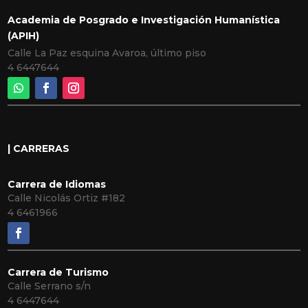
Academia de Posgrado e Investigación Humanística
(APIH)
Calle La Paz esquina Avaroa, último piso
4 6447644
| CARRERAS
Carrera de Idiomas
Calle Nicolás Ortiz #182
4 6461966
Carrera de Turismo
Calle Serrano s/n
4 6447644