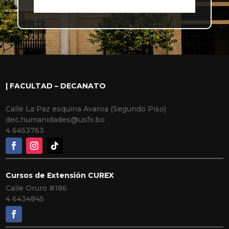
| FACULTAD – DECANATO
Calle La Paz esquina Avaroa (Segundo Piso)
dec.humanidades@usfx.bo
4 6453763
Cursos de Extensión CUREX
Calle Oruro #186
4 6434845