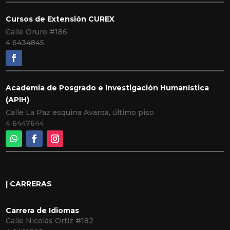
Cursos de Extensión CUREX
Calle Oruro #186
4 6434845
Academia de Posgrado e Investigación Humanística
(APIH)
Calle La Paz esquina Avaroa, último piso
4 6447644
| CARRERAS
Carrera de Idiomas
Calle Nicolás Ortiz #182