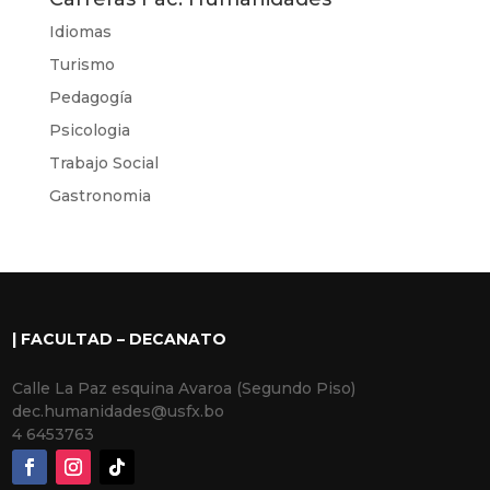
Idiomas
Turismo
Pedagogía
Psicologia
Trabajo Social
Gastronomia
| FACULTAD – DECANATO
Calle La Paz esquina Avaroa (Segundo Piso)
dec.humanidades@usfx.bo
4 6453763