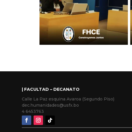
| FACULTAD – DECANATO
Calle La Paz esquina Avaroa (Segundo Piso)
dec.humanidades@usfx.bo
4 6453763