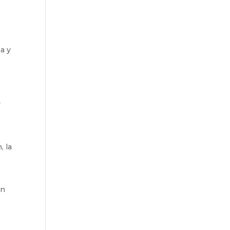
a y
y
, la
ón