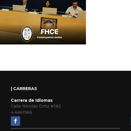
| CARRERAS
Carrera de Idiomas
Calle Nicolás Ortiz #182
4 6461966