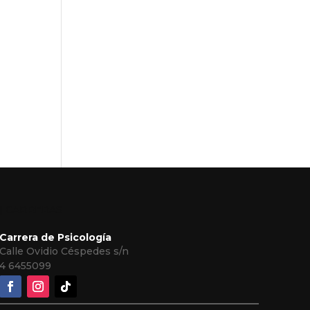
| CARRERAS
Carrera de Psicología
Calle Ovidio Céspedes s/n
4
6455099