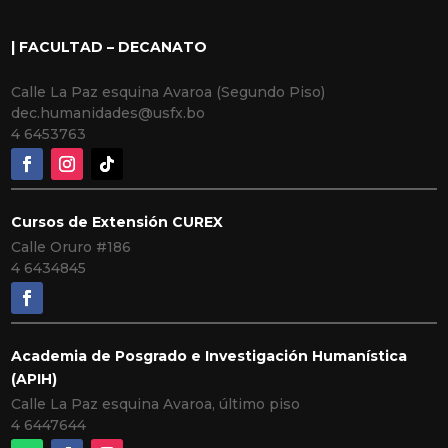
| FACULTAD – DECANATO
Calle La Paz esquina Avaroa (Segundo Piso)
dec.humanidades@usfx.bo
4 6453763
Cursos de Extensión CUREX
Calle Oruro #186
4 6434845
Academia de Posgrado e Investigación Humanística
(APIH)
Calle La Paz esquina Avaroa, último piso
4 6447644