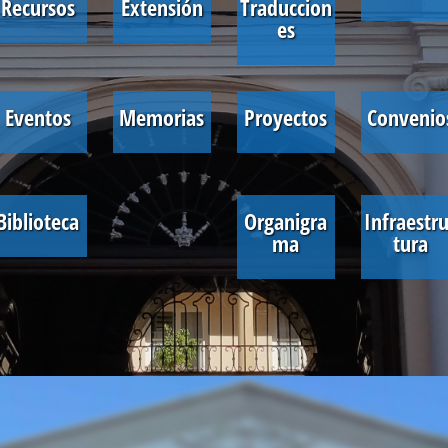
Recursos
Extensión
Traduccion
es
Eventos
Memorias
Proyectos
Convenio
Biblioteca
Organigra
Infraestr
ma
tura