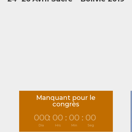
Manquant pour le
congrès
000
:
00
:
00
:
00
Día
Hrs
Min
Seg