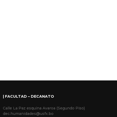
| FACULTAD – DECANATO
Calle La Paz esquina Avaroa (Segundo Piso)
dec.humanidades@usfx.bo