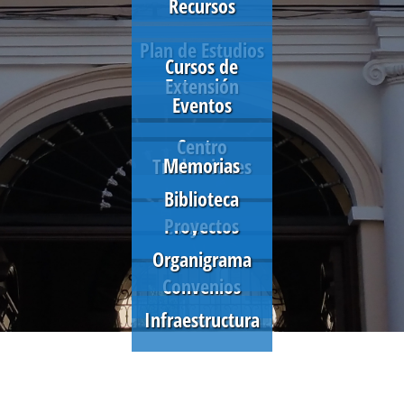
Recursos
Plan de Estudios
Cursos de
Extensión
Eventos
Centro
Memorias
Traducciones
Biblioteca
Proyectos
Contactos
Organigrama
Convenios
Infraestructura