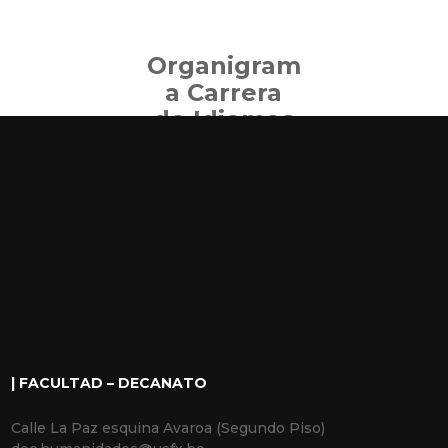
Organigram
a Carrera
de Idiomas
| FACULTAD – DECANATO
Calle La Paz esquina Avaroa (Segundo Piso)