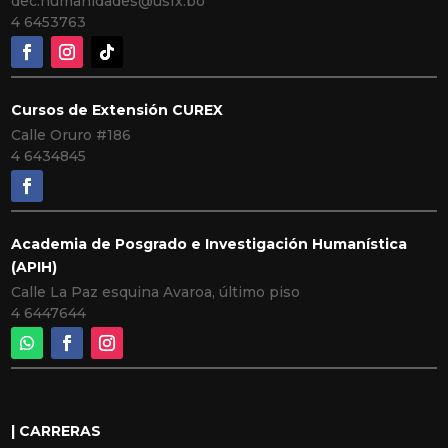
dec.humanidades@usfx.bo
4 6453763
Cursos de Extensión CUREX
Calle Oruro #186
4 6434845
Academia de Posgrado e Investigación Humanística
(APIH)
Calle La Paz esquina Avaroa, último piso
4 6447644
| CARRERAS