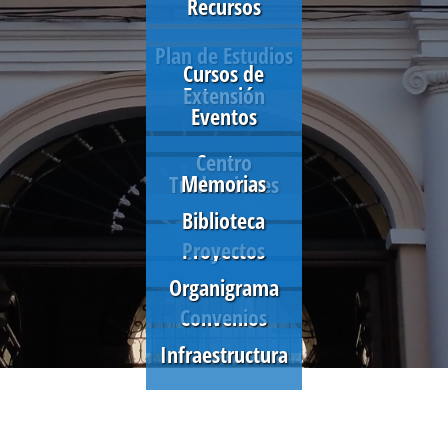
Recursos
Plan de Estudios
Cursos de
Extensión
Eventos
Centro
Memorias
Traducciones
Biblioteca
Proyectos
Contactos
Organigrama
Convenios
Infraestructura