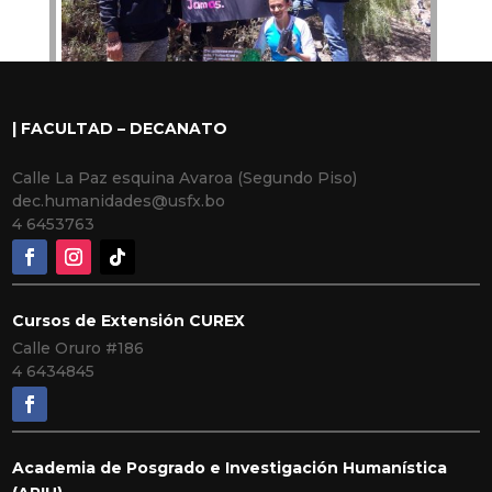
| FACULTAD – DECANATO
Calle La Paz esquina Avaroa (Segundo Piso)
dec.humanidades@usfx.bo
4 6453763
Cursos de Extensión CUREX
Calle Oruro #186
4 6434845
Academia de Posgrado e Investigación Humanística