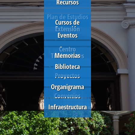
Recursos
Plan de Estudios
Cursos de
Extensión
Eventos
Centro
Memorias
Traducciones
Biblioteca
Proyectos
Contactos
Organigrama
Convenios
Infraestructura