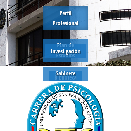
Perfil
Profesional
Plan de
Investigación
Estudios
Gabinete
Biblioteca
Psicológico
Eventos
Plan de
Desarrollo