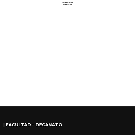
PLAN DE
DESARROLLO
CARRERA DE
PSICOLOGÍA
Facultad de Humanidades y
Ciencias de la Educación
| FACULTAD – DECANATO